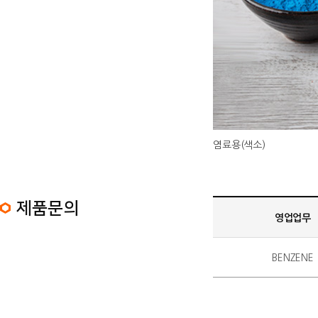
염료용(색소)
제품문의 정보 목록
제품문의
영업업무
BENZENE