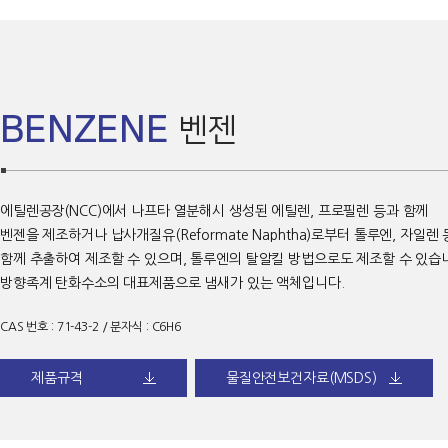
BENZENE
벤젠
에틸렌공장(NCC)에서 나프타 열분해시 생성된 에틸렌, 프로필렌 등과 함께
벤젠을 제조하거나 납사개질유(Reformate Naphtha)로부터 톨루엔, 자일렌
함께 추출하여 제조할 수 있으며, 톨루엔의 탈알킬 방법으로도 제조할 수 있습
방향족계 탄화수소의 대표제품으로 냄새가 있는 액체입니다.
CAS 번호 : 71-43-2 / 분자식 : C6H6
다운로드
다운로드
제품규격
물질안전보건자료(MSDS)