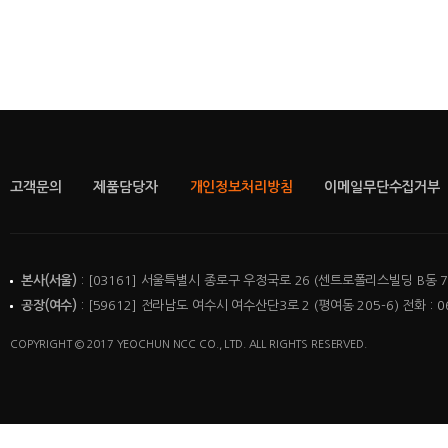
고객문의
제품담당자
개인정보처리방침
이메일무단수집거부
본사(서울)
: [03161] 서울특별시 종로구 우정국로 26 (센트로폴리스빌딩 B동 7층)
공장(여수)
: [59612] 전라남도 여수시 여수산단3로 2 (평여동 205-6) 전화 : 06
COPYRIGHT © 2017 YEOCHUN NCC CO., LTD. ALL RIGHTS RESERVED.