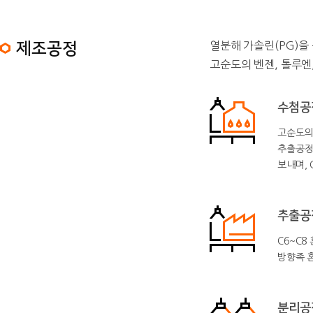
제조공정
열분해 가솔린(PG)을
고순도의 벤젠, 톨루엔
수첨공
고순도의
추출공정에
보내며, 
추출공
C6~C8
방향족 혼
분리공