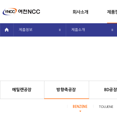
회사소개
제품
메뉴전체보기
회사개요
공장
공유
제품정보
제품소개
CEO인사말
제품
투자정보
제품생
사회공헌
알기쉬운 
오시는 길
방향족공장 하위 메뉴 입니다.
에틸렌공장
방향족공장
BD공
BENZENE
TOLUENE