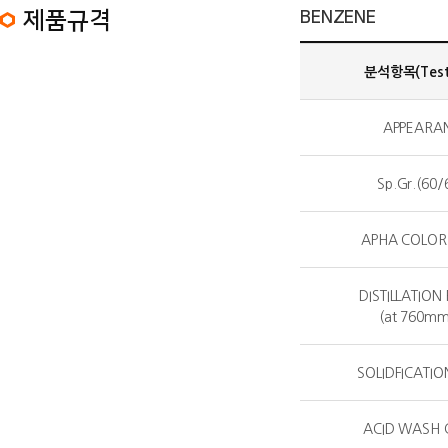
BENZENE 제품규격 정보 목록
제품규격
BENZENE
분석항목(Test 
APPEARA
Sp.Gr.(60/
APHA COLOR(
DISTILLATIO
(at 760m
SOLIDFICATIO
ACID WASH 