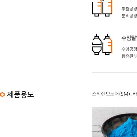
추출공정
분리공정
수첨탈
수첨공정에
함유된 
제품용도
스티렌모노머(SM), 