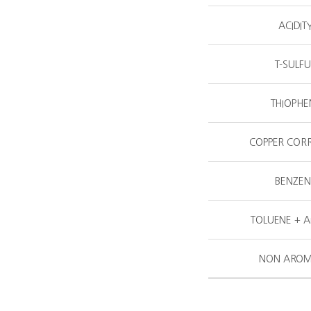
ACIDIT
T-SULF
THIOPHE
COPPER COR
BENZEN
TOLUENE + A
NON AROM