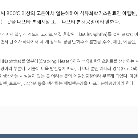
씨 800℃ 이상의 고온에서 열분해하여 석유화학기초원료인 에틸렌, 프
는 곳을 나프타 분해시설 또는 나프타 분해공장이라 말한다.
개에서 열두개 정도의 고리로 연결 혼합된 나프타(Naphtha)를 섭씨 800℃ 
g)되면서 탄소가 하나에서 네 개 정도의 경질 탄화수소 혼합물(수소, 메탄, 에틸렌,
Naphtha)를 열분해(Cracking Heater)하여 석유화학기초원료를 생산하는
이라 부른다. 기술이 더욱 발전함에 따라, 나프타 뿐만 아니라 경유(Gas Oi
 생산하는 시설들이 있는 곳 이라는 뜻의 에틸렌공장이라 부르게 되었다. 여
필렌, 프로판, C4유분 등을 생산하는 에틸렌공장을 나프타분해공장이라 한다.
탄소수(7개)인 톨루엔, 정제공정에서는 탄소수(8개)인 자일렌, 탈알킬공정에서는 탄소수(9개 이상)인 C9+가 생산되며, SM공장에서는 에틸벤젠공정과 스틸렌모노머공정에서 탄소수가 각 8개인 에틸벤젠과 스티렌모노머가 생산됩니다.