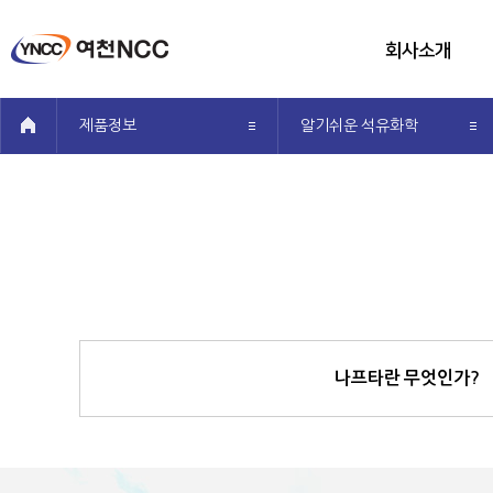
회사소개
메뉴전체보기
회사개요
공유
제품정보
알기쉬운 석유화학
CEO인사말
투자정보
사회공헌
오시는 길
나프타란 무엇인가?