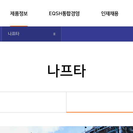
제품정보
EQSH통합경영
인재채용
공장소개
S.H.E 경영 방침
채용공고
나프타
인쇄
제품소개
EQSH통합경영 소개
인사제도
제품생산능력
환경안전보건경영
채용가이드
알기쉬운 석유화학
윤리경영
여천NCC 팀워크
나프타
지식경영
채용FAQ