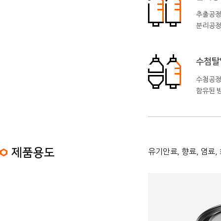
추출공정
분리공정
수첨탈
수첨공정에
함유된 
제품용도
유기안료, 향료, 염료,