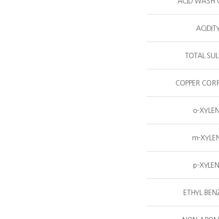
ACID WASH 
ACIDIT
TOTAL SU
COPPER COR
o-XYLE
m-XYLE
p-XYLE
ETHYL BEN