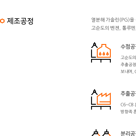
제조공정
열분해 가솔린(PG)을
고순도의 벤젠, 톨루엔
수첨공
고순도의
추출공정에
보내며, 
추출공
C6~C8
방향족 혼
분리공