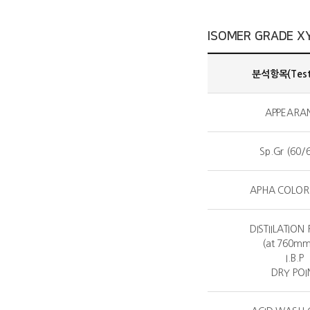
ISOMER GRADE X
분석항목(Test 
APPEARA
Sp.Gr (60/
APHA COLOR(
DISTIILATION
(at 760m
I.B.P
DRY POI