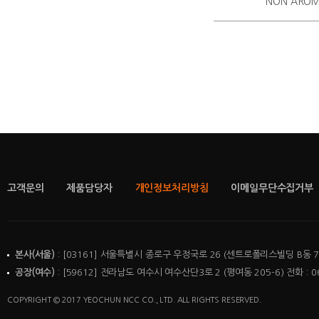
NON AROM
고객문의
제품담당자
개인정보처리방침
이메일무단수집거부
본사(서울)
: [03161] 서울특별시 종로구 우정국로 26 (센트로폴리스빌딩 B동 7층)
공장(여수)
: [59612] 전라남도 여수시 여수산단3로 2 (평여동 205-6) 전화 : 06
COPYRIGHT © 2017 YEOCHUN NCC CO., LTD. ALL RIGHTS RESERVED.