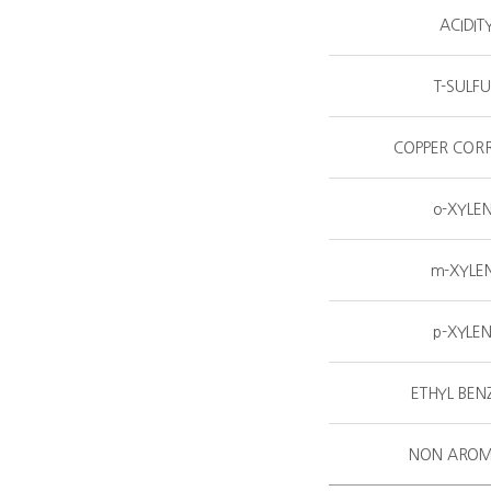
ACIDIT
T-SULF
COPPER COR
o-XYLE
m-XYLE
p-XYLE
ETHYL BEN
NON AROM