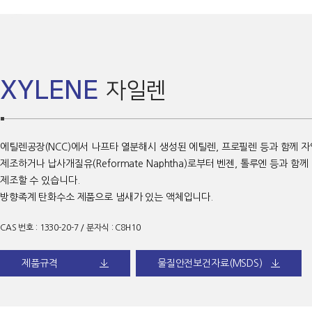
XYLENE
자일렌
에틸렌공장(NCC)에서 나프타 열분해시 생성된 에틸렌, 프로필렌 등과 함께 
제조하거나 납사개질유(Reformate Naphtha)로부터 벤젠, 톨루엔 등과 함께
제조할 수 있습니다.
방향족계 탄화수소 제품으로 냄새가 있는 액체입니다.
CAS 번호 : 1330-20-7 / 분자식 : C8H10
다운로드
다운로드
제품규격
물질안전보건자료(MSDS)