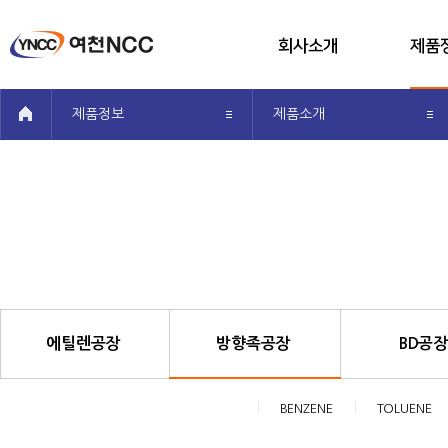
회사소개
제품
메뉴전체보기
회사개요
공장
공유
제품정보
제품소개
CEO인사말
제품
투자정보
제품생
사회공헌
알기쉬운 
오시는 길
방향족공장 하위 메뉴 입니다.
에틸렌공장
방향족공장
BD공
BENZENE
TOLUENE