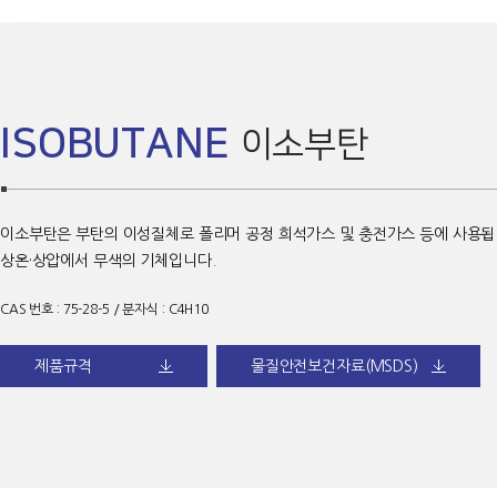
ISOBUTANE
이소부탄
이소부탄은 부탄의 이성질체로 폴리머 공정 희석가스 및 충전가스 등에 사용됩
상온·상압에서 무색의 기체입니다.
CAS 번호 : 75-28-5 / 분자식 : C4H10
다운로드
다운로드
제품규격
물질안전보건자료(MSDS)