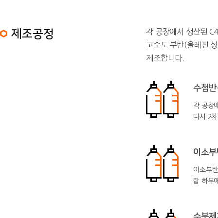
제조공정
각 공장에서 생산된 C4
고순도 부탄(올레핀 성
제조합니다.
수첨반
각 공장에
다시 2차
이소부
이소부탄 
탑 하부에
수분제