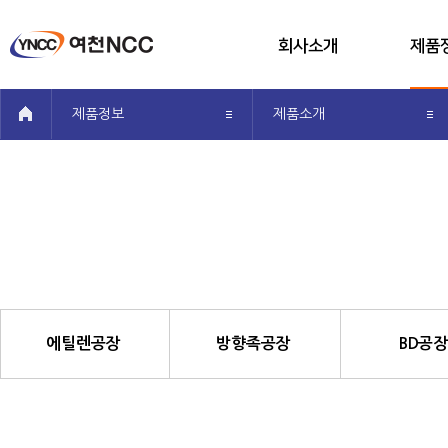
회사소개
제품
메뉴전체보기
회사개요
공장
공유
제품정보
제품소개
CEO인사말
제품
투자정보
제품생
사회공헌
알기쉬운 
오시는 길
이소부탄공장 하위 메뉴 입니다.
에틸렌공장
방향족공장
BD공