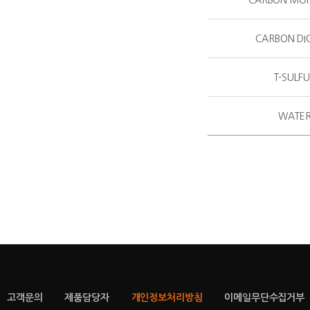
CARBON MO
CARBON DI
T-SULF
WATE
고객문의
제품담당자
개인정보처리방침
이메일무단수집거부