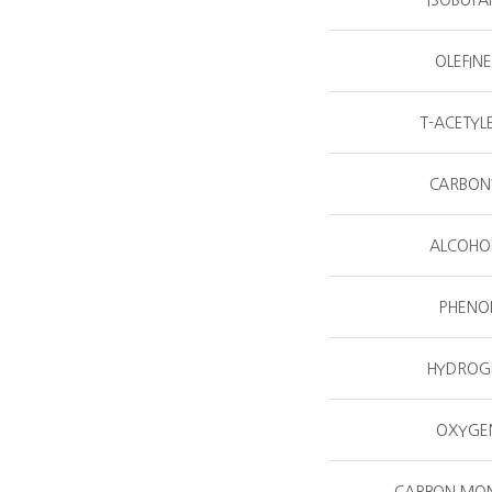
ISOBUTA
OLEFIN
T-ACETYL
CARBON
ALCOHO
PHENO
HYDROG
OXYGE