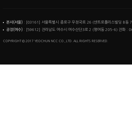
본사(서울)
: [03161] 서울특별시 종로구 우정국로 26 (센트로폴리스빌딩 B동 7층)
공장(여수)
: [59612] 전라남도 여수시 여수산단3로 2 (평여동 205-6) 전화 : 06
COPYRIGHT © 2017 YEOCHUN NCC CO., LTD. ALL RIGHTS RESERVED.