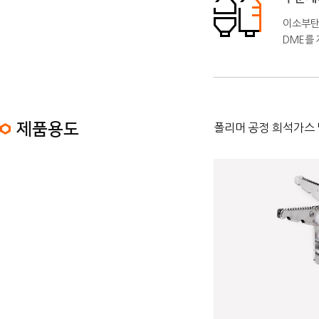
이소부탄 
DME를
제품용도
폴리머 공정 희석가스